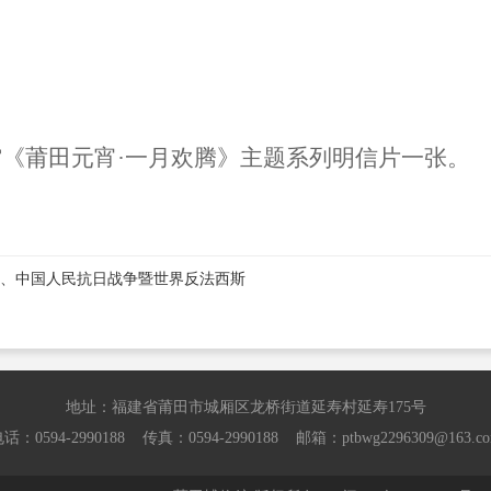
馆《莆田元宵
·一月欢腾》主题系列明信片一张。
周年、中国人民抗日战争暨世界反法西斯
地址：福建省莆田市城厢区龙桥街道延寿村延寿175号
话：0594-2990188 传真：0594-2990188 邮箱：ptbwg2296309@163.c