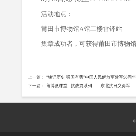
活动地点：
莆田市博物馆
A馆二楼雷锋站
集章成功者，可获得莆田市博物
上一篇：
“铭记历史 强国有我”中国人民解放军建军98
下一篇：
莆博微课堂 | 抗战篇系列——东北抗日义勇军
电